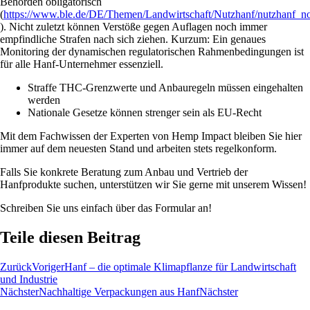
Behörden obligatorisch
(
https://www.ble.de/DE/Themen/Landwirtschaft/Nutzhanf/nutzhanf_n
). Nicht zuletzt können Verstöße gegen Auflagen noch immer
empfindliche Strafen nach sich ziehen. Kurzum: Ein genaues
Monitoring der dynamischen regulatorischen Rahmenbedingungen ist
für alle Hanf-Unternehmer essenziell.
Straffe THC-Grenzwerte und Anbauregeln müssen eingehalten
werden
Nationale Gesetze können strenger sein als EU-Recht
Mit dem Fachwissen der Experten von Hemp Impact bleiben Sie hier
immer auf dem neuesten Stand und arbeiten stets regelkonform.
Falls Sie konkrete Beratung zum Anbau und Vertrieb der
Hanfprodukte suchen, unterstützen wir Sie gerne mit unserem Wissen!
Schreiben Sie uns einfach über das Formular an!
Teile diesen Beitrag
Zurück
Voriger
Hanf – die optimale Klimapflanze für Landwirtschaft
und Industrie
Nächster
Nachhaltige Verpackungen aus Hanf
Nächster