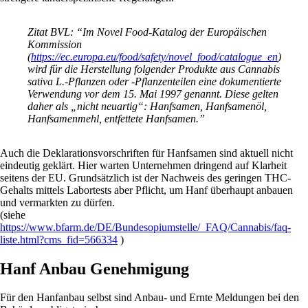
Zitat BVL: “Im Novel Food-Katalog der Europäischen
Kommission
(
https://ec.europa.eu/food/safety/novel_food/catalogue_en
)
wird für die Herstellung folgender Produkte aus Cannabis
sativa L.-Pflanzen oder -Pflanzenteilen eine dokumentierte
Verwendung vor dem 15. Mai 1997 genannt. Diese gelten
daher als „nicht neuartig“: Hanfsamen, Hanfsamenöl,
Hanfsamenmehl, entfettete Hanfsamen.”
Auch die Deklarationsvorschriften für Hanfsamen sind aktuell nicht
eindeutig geklärt. Hier warten Unternehmen dringend auf Klarheit
seitens der EU. Grundsätzlich ist der Nachweis des geringen THC-
Gehalts mittels Labortests aber Pflicht, um Hanf überhaupt anbauen
und vermarkten zu dürfen.
(siehe
https://www.bfarm.de/DE/Bundesopiumstelle/_FAQ/Cannabis/faq-
liste.html?cms_fid=566334
)
Hanf Anbau Genehmigung
Für den Hanfanbau selbst sind Anbau- und Ernte Meldungen bei den