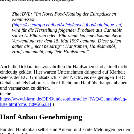
Zitat BVL: “Im Novel Food-Katalog der Europäischen
Kommission
(
https://ec.europa.eu/food/safety/novel_food/catalogue_en
)
wird für die Herstellung folgender Produkte aus Cannabis
sativa L.-Pflanzen oder -Pflanzenteilen eine dokumentierte
Verwendung vor dem 15. Mai 1997 genannt. Diese gelten
daher als „nicht neuartig“: Hanfsamen, Hanfsamenöl,
Hanfsamenmehl, entfettete Hanfsamen.”
Auch die Deklarationsvorschriften für Hanfsamen sind aktuell nicht
eindeutig geklärt. Hier warten Unternehmen dringend auf Klarheit
seitens der EU. Grundsätzlich ist der Nachweis des geringen THC-
Gehalts mittels Labortests aber Pflicht, um Hanf überhaupt anbauen
und vermarkten zu dürfen.
(siehe
https://www.bfarm.de/DE/Bundesopiumstelle/_FAQ/Cannabis/faq-
liste.html?cms_fid=566334
)
Hanf Anbau Genehmigung
Für den Hanfanbau selbst sind Anbau- und Ernte Meldungen bei den