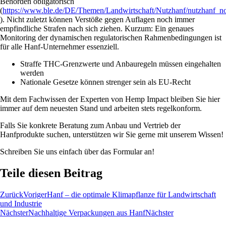
Behörden obligatorisch
(
https://www.ble.de/DE/Themen/Landwirtschaft/Nutzhanf/nutzhanf_n
). Nicht zuletzt können Verstöße gegen Auflagen noch immer
empfindliche Strafen nach sich ziehen. Kurzum: Ein genaues
Monitoring der dynamischen regulatorischen Rahmenbedingungen ist
für alle Hanf-Unternehmer essenziell.
Straffe THC-Grenzwerte und Anbauregeln müssen eingehalten
werden
Nationale Gesetze können strenger sein als EU-Recht
Mit dem Fachwissen der Experten von Hemp Impact bleiben Sie hier
immer auf dem neuesten Stand und arbeiten stets regelkonform.
Falls Sie konkrete Beratung zum Anbau und Vertrieb der
Hanfprodukte suchen, unterstützen wir Sie gerne mit unserem Wissen!
Schreiben Sie uns einfach über das Formular an!
Teile diesen Beitrag
Zurück
Voriger
Hanf – die optimale Klimapflanze für Landwirtschaft
und Industrie
Nächster
Nachhaltige Verpackungen aus Hanf
Nächster